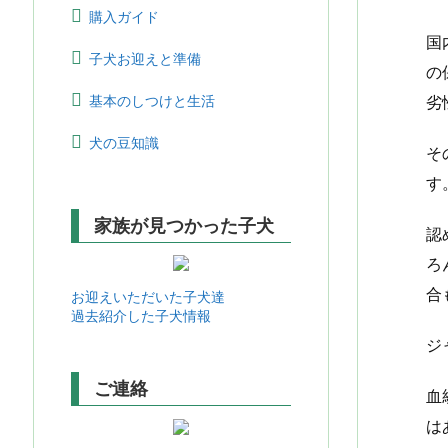
購入ガイド
国
子犬お迎えと準備
の
基本のしつけと生活
劣
犬の豆知識
そ
す
家族が見つかった子犬
認
ろ
合
お迎えいただいた子犬達
過去紹介した子犬情報
ジ
ご連絡
血
は