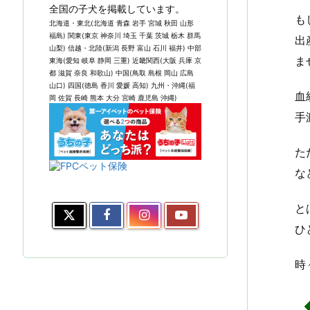
全国の子犬を掲載しています。
も
北海道・東北(北海道 青森 岩手 宮城 秋田 山形
福島) 関東(東京 神奈川 埼玉 千葉 茨城 栃木 群馬
出
山梨) 信越・北陸(新潟 長野 富山 石川 福井) 中部
ま
東海(愛知 岐阜 静岡 三重) 近畿関西(大阪 兵庫 京
都 滋賀 奈良 和歌山) 中国(鳥取 島根 岡山 広島
山口) 四国(徳島 香川 愛媛 高知) 九州・沖縄(福
血
岡 佐賀 長崎 熊本 大分 宮崎 鹿児島 沖縄)
手
た
な
と
ひ
時