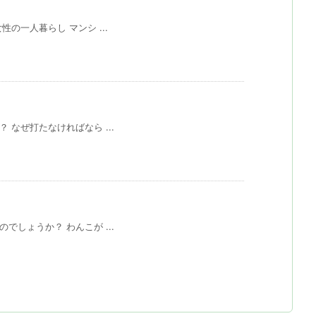
の一人暮らし マンシ ...
なぜ打たなければなら ...
しょうか？ わんこが ...