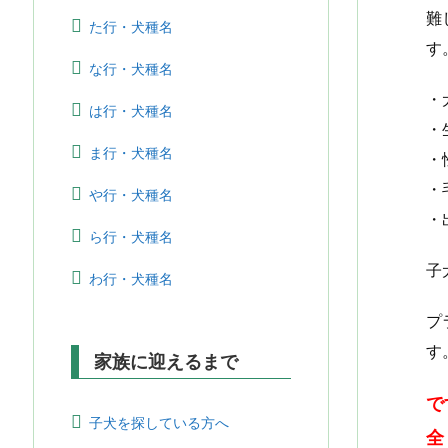
難
た行・犬種名
す
な行・犬種名
・
は行・犬種名
・
ま行・犬種名
・
・
や行・犬種名
・
ら行・犬種名
子
わ行・犬種名
プ
す
家族に迎えるまで
で
子犬を探している方へ
全