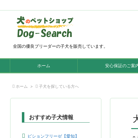
全国の優良ブリーダーの子犬を販売しています。
ホーム
安心保証のご案

ホーム
>

子犬を探している方へ
おすすめ子犬情報
ビションフリーゼ【愛知】
