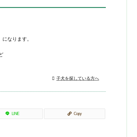
）になります。
ど

子犬を探している方へ
LINE
Copy