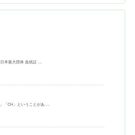
本最大団体 血統証 ...
CH」ということがあ ...