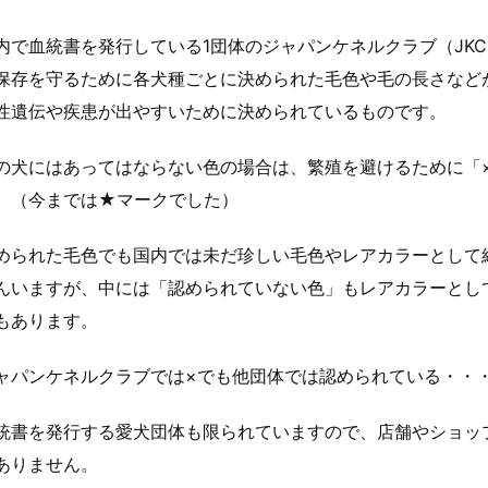
内で血統書を発行している1団体の
ジャパンケネルクラブ（JK
保存を守るために各犬種ごとに決められた毛色や毛の長さなど
性遺伝や疾患が出やすいために決められているものです。
の犬にはあってはならない色の場合は、繁殖を避けるために「
。（今までは★マークでした）
められた毛色でも国内では未だ珍しい毛色やレアカラーとして
んいますが、中には「認められていない色」もレアカラーとし
もあります。
ャパンケネルクラブでは×でも他団体では認められている・・
統書を発行する愛犬団体も限られていますので、店舗やショッ
ありません。