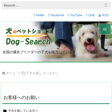

Twitter
Facebook
YouTube
LINE
RSS


メニュ

全国の優良ブリーダーの子犬を販売しています。
サイド

前へ

ホーム
>

子犬を探している方へ

次へ

検索
お客様へのお願い

子犬を探している方へ