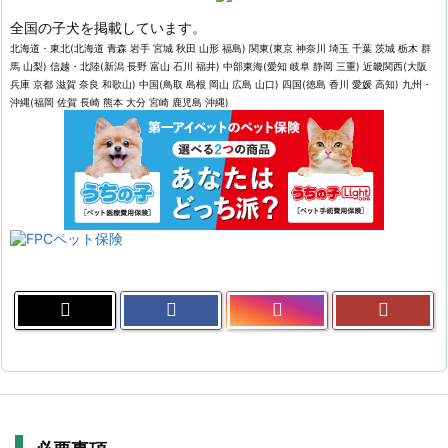
全国の子犬を掲載しています。
北海道・東北(北海道 青森 岩手 宮城 秋田 山形 福島) 関東(東京 神奈川 埼玉 千葉 茨城 栃木 群
馬 山梨) 信越・北陸(新潟 長野 富山 石川 福井) 中部東海(愛知 岐阜 静岡 三重) 近畿関西(大阪
兵庫 京都 滋賀 奈良 和歌山) 中国(鳥取 島根 岡山 広島 山口) 四国(徳島 香川 愛媛 高知) 九州・
沖縄(福岡 佐賀 長崎 熊本 大分 宮崎 鹿児島 沖縄)