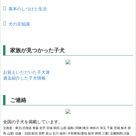
基本のしつけと生活
犬の豆知識
家族が見つかった子犬
お迎えいただいた子犬達
過去紹介した子犬情報
ご連絡
全国の子犬を掲載しています。
北海道・東北(北海道 青森 岩手 宮城 秋田 山形 福島) 関東(東京 神奈川 埼玉 千葉 茨城 栃木 群
馬 山梨) 信越・北陸(新潟 長野 富山 石川 福井) 中部東海(愛知 岐阜 静岡 三重) 近畿関西(大阪