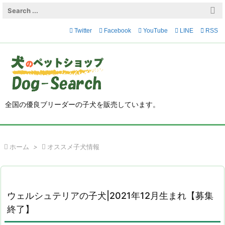

メニュ
Twitter
Facebook
YouTube
LINE

RSS

サイド

前へ

全国の優良ブリーダーの子犬を販売しています。
次へ

検索

ホーム
>

オススメ子犬情報
ウェルシュテリアの子犬|2021年12月生まれ【募集
終了】