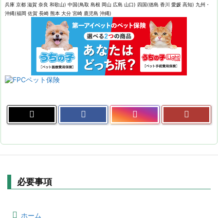
兵庫 京都 滋賀 奈良 和歌山) 中国(鳥取 島根 岡山 広島 山口) 四国(徳島 香川 愛媛 高知) 九州・
沖縄(福岡 佐賀 長崎 熊本 大分 宮崎 鹿児島 沖縄)
必要事項
ホーム