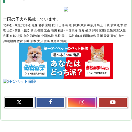
全国の子犬を掲載しています。
北海道・東北(北海道 青森 岩手 宮城 秋田 山形 福島) 関東(東京 神奈川 埼玉 千葉 茨城 栃木 群
馬 山梨) 信越・北陸(新潟 長野 富山 石川 福井) 中部東海(愛知 岐阜 静岡 三重) 近畿関西(大阪
兵庫 京都 滋賀 奈良 和歌山) 中国(鳥取 島根 岡山 広島 山口) 四国(徳島 香川 愛媛 高知) 九州・
沖縄(福岡 佐賀 長崎 熊本 大分 宮崎 鹿児島 沖縄)