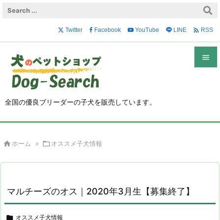

Twitter
Facebook
YouTube
LINE
RSS


メニュ

全国の優良ブリーダーの子犬を販売しています。
サイド

前へ

ホーム
>

オススメ子犬情報

次へ

検索
マルチーズのオス｜2020年3月生【募集終了】

オススメ子犬情報