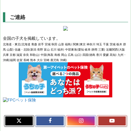
ご連絡
全国の子犬を掲載しています。
北海道・東北(北海道 青森 岩手 宮城 秋田 山形 福島) 関東(東京 神奈川 埼玉 千葉 茨城 栃木 群
馬 山梨) 信越・北陸(新潟 長野 富山 石川 福井) 中部東海(愛知 岐阜 静岡 三重) 近畿関西(大阪
兵庫 京都 滋賀 奈良 和歌山) 中国(鳥取 島根 岡山 広島 山口) 四国(徳島 香川 愛媛 高知) 九州・
沖縄(福岡 佐賀 長崎 熊本 大分 宮崎 鹿児島 沖縄)