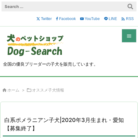

Twitter
Facebook
YouTube
LINE
RSS


メニュ

全国の優良ブリーダーの子犬を販売しています。
サイド

前へ

ホーム
>

オススメ子犬情報

次へ

検索
白系ポメラニアン子犬|2020年3月生まれ・愛知
【募集終了】