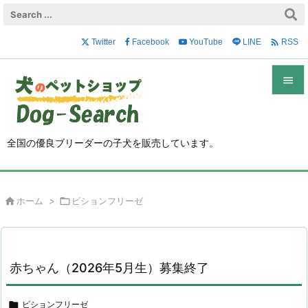

Twitter
Facebook
YouTube
LINE
RSS


メニュ

全国の優良ブリーダーの子犬を販売しています。
サイド

前へ

ホーム
>

ビションフリーゼ

次へ

検索
赤ちゃん（2026年5月生）募集終了

ビションフリーゼ