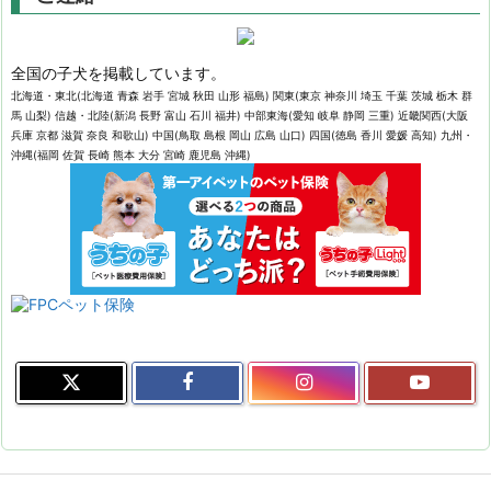
全国の子犬を掲載しています。
北海道・東北(北海道 青森 岩手 宮城 秋田 山形 福島) 関東(東京 神奈川 埼玉 千葉 茨城 栃木 群
馬 山梨) 信越・北陸(新潟 長野 富山 石川 福井) 中部東海(愛知 岐阜 静岡 三重) 近畿関西(大阪
兵庫 京都 滋賀 奈良 和歌山) 中国(鳥取 島根 岡山 広島 山口) 四国(徳島 香川 愛媛 高知) 九州・
沖縄(福岡 佐賀 長崎 熊本 大分 宮崎 鹿児島 沖縄)