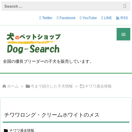

Twitter
Facebook
YouTube
LINE
RSS


メニュ

全国の優良ブリーダーの子犬を販売しています。
サイド

前へ

ホーム
>

今まで紹介した子犬情報
>

チワワ過去情報

次へ

検索
チワワロング・クリームホワイトのメス

チワワ過去情報