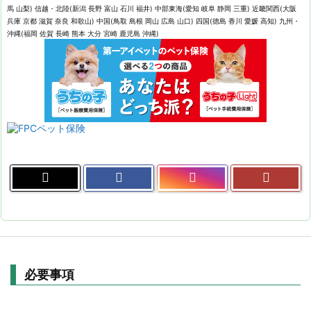
馬 山梨) 信越・北陸(新潟 長野 富山 石川 福井) 中部東海(愛知 岐阜 静岡 三重) 近畿関西(大阪
兵庫 京都 滋賀 奈良 和歌山) 中国(鳥取 島根 岡山 広島 山口) 四国(徳島 香川 愛媛 高知) 九州・
沖縄(福岡 佐賀 長崎 熊本 大分 宮崎 鹿児島 沖縄)
必要事項