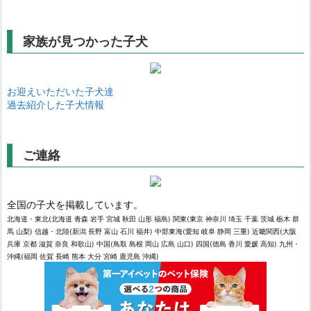
家族が見つかった子犬
お迎えいただいた子犬達
過去紹介した子犬情報
ご連絡
全国の子犬を掲載しています。
北海道・東北(北海道 青森 岩手 宮城 秋田 山形 福島) 関東(東京 神奈川 埼玉 千葉 茨城 栃木 群
馬 山梨) 信越・北陸(新潟 長野 富山 石川 福井) 中部東海(愛知 岐阜 静岡 三重) 近畿関西(大阪
兵庫 京都 滋賀 奈良 和歌山) 中国(鳥取 島根 岡山 広島 山口) 四国(徳島 香川 愛媛 高知) 九州・
沖縄(福岡 佐賀 長崎 熊本 大分 宮崎 鹿児島 沖縄)