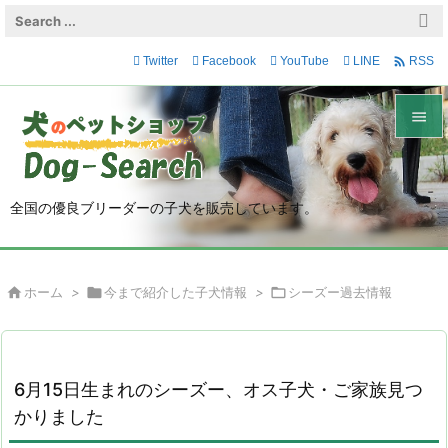

Twitter
Facebook
YouTube
LINE
RSS


メニュ

全国の優良ブリーダーの子犬を販売しています。
サイド

前へ

ホーム
>

今まで紹介した子犬情報
>

シーズー過去情報

次へ

検索
6月15日生まれのシーズー、オス子犬・ご家族見つ
かりました