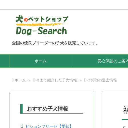
全国の優良ブリーダーの子犬を販売しています。
ホーム
安心保証のご案

ホーム
>

今まで紹介した子犬情報
>

その他の過去情報
おすすめ子犬情報
ビションフリーゼ【愛知】
