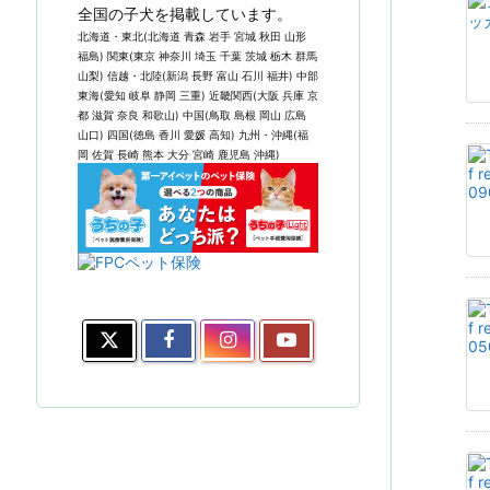
全国の子犬を掲載しています。
北海道・東北(北海道 青森 岩手 宮城 秋田 山形
福島) 関東(東京 神奈川 埼玉 千葉 茨城 栃木 群馬
山梨) 信越・北陸(新潟 長野 富山 石川 福井) 中部
東海(愛知 岐阜 静岡 三重) 近畿関西(大阪 兵庫 京
都 滋賀 奈良 和歌山) 中国(鳥取 島根 岡山 広島
山口) 四国(徳島 香川 愛媛 高知) 九州・沖縄(福
岡 佐賀 長崎 熊本 大分 宮崎 鹿児島 沖縄)