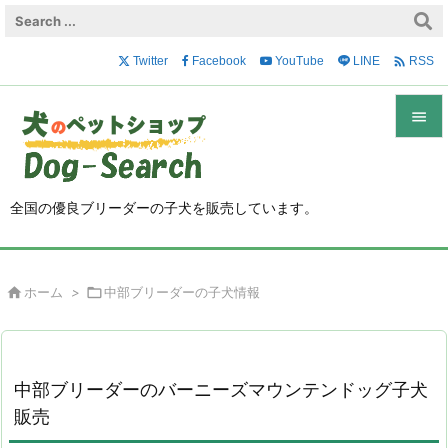

Twitter
Facebook
YouTube
LINE
RSS


メニュ

全国の優良ブリーダーの子犬を販売しています。
サイド

前へ

ホーム
>

中部ブリーダーの子犬情報

次へ

検索
中部ブリーダーのバーニーズマウンテンドッグ子犬
販売