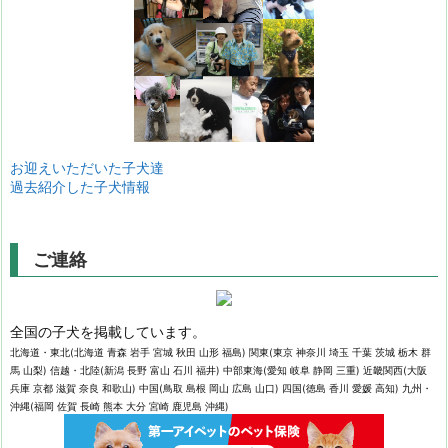
お迎えいただいた子犬達
過去紹介した子犬情報
ご連絡
全国の子犬を掲載しています。
北海道・東北(北海道 青森 岩手 宮城 秋田 山形 福島) 関東(東京 神奈川 埼玉 千葉 茨城 栃木 群
馬 山梨) 信越・北陸(新潟 長野 富山 石川 福井) 中部東海(愛知 岐阜 静岡 三重) 近畿関西(大阪
兵庫 京都 滋賀 奈良 和歌山) 中国(鳥取 島根 岡山 広島 山口) 四国(徳島 香川 愛媛 高知) 九州・
沖縄(福岡 佐賀 長崎 熊本 大分 宮崎 鹿児島 沖縄)