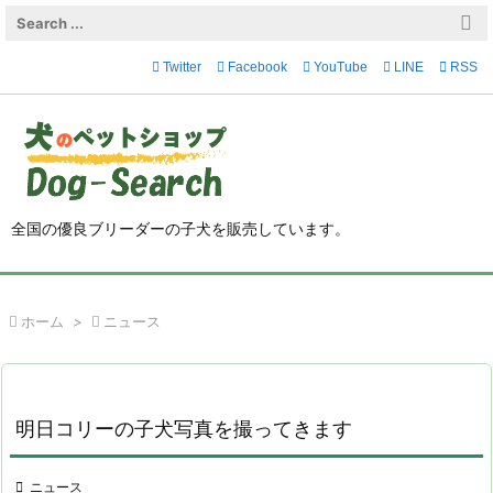

メニュ
Twitter
Facebook
YouTube
LINE

RSS

サイド

前へ

全国の優良ブリーダーの子犬を販売しています。
次へ

検索

ホーム
>

ニュース
明日コリーの子犬写真を撮ってきます

ニュース