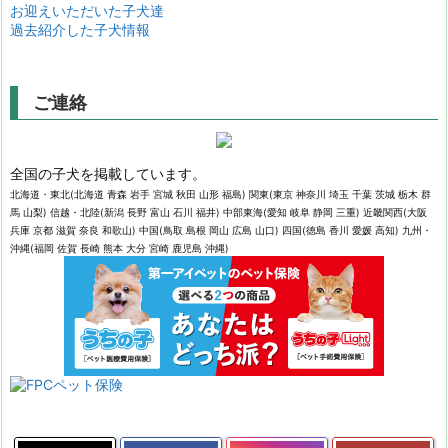
お迎えいただいた子犬達
過去紹介した子犬情報
ご連絡
全国の子犬を掲載しています。
北海道・東北(北海道 青森 岩手 宮城 秋田 山形 福島) 関東(東京 神奈川 埼玉 千葉 茨城 栃木 群
馬 山梨) 信越・北陸(新潟 長野 富山 石川 福井) 中部東海(愛知 岐阜 静岡 三重) 近畿関西(大阪
兵庫 京都 滋賀 奈良 和歌山) 中国(鳥取 島根 岡山 広島 山口) 四国(徳島 香川 愛媛 高知) 九州・
沖縄(福岡 佐賀 長崎 熊本 大分 宮崎 鹿児島 沖縄)