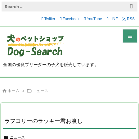

Twitter
Facebook
YouTube
LINE
RSS


メニュ

全国の優良ブリーダーの子犬を販売しています。
サイド

前へ

ホーム
>

ニュース

次へ

検索
ラフコリーのラッキー君お渡し

ニュース