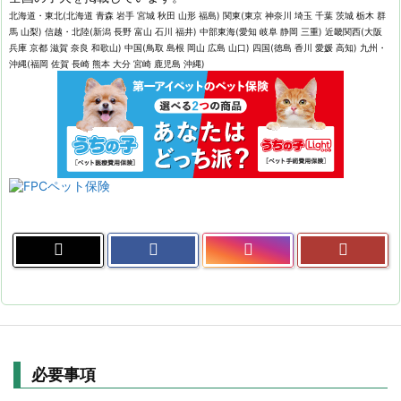
北海道・東北(北海道 青森 岩手 宮城 秋田 山形 福島) 関東(東京 神奈川 埼玉 千葉 茨城 栃木 群
馬 山梨) 信越・北陸(新潟 長野 富山 石川 福井) 中部東海(愛知 岐阜 静岡 三重) 近畿関西(大阪
兵庫 京都 滋賀 奈良 和歌山) 中国(鳥取 島根 岡山 広島 山口) 四国(徳島 香川 愛媛 高知) 九州・
沖縄(福岡 佐賀 長崎 熊本 大分 宮崎 鹿児島 沖縄)
必要事項