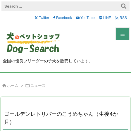

Twitter
Facebook
YouTube
LINE
RSS


メニュ

全国の優良ブリーダーの子犬を販売しています。
サイド

前へ

ホーム
>

ニュース

次へ

検索
ゴールデンレトリバーのこうめちゃん（生後4か
月）