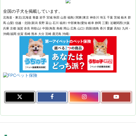
全国の子犬を掲載しています。
北海道・東北(北海道 青森 岩手 宮城 秋田 山形 福島) 関東(東京 神奈川 埼玉 千葉 茨城 栃木 群
馬 山梨) 信越・北陸(新潟 長野 富山 石川 福井) 中部東海(愛知 岐阜 静岡 三重) 近畿関西(大阪
兵庫 京都 滋賀 奈良 和歌山) 中国(鳥取 島根 岡山 広島 山口) 四国(徳島 香川 愛媛 高知) 九州・
沖縄(福岡 佐賀 長崎 熊本 大分 宮崎 鹿児島 沖縄)