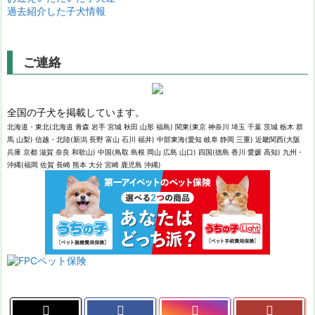
過去紹介した子犬情報
ご連絡
全国の子犬を掲載しています。
北海道・東北(北海道 青森 岩手 宮城 秋田 山形 福島) 関東(東京 神奈川 埼玉 千葉 茨城 栃木 群
馬 山梨) 信越・北陸(新潟 長野 富山 石川 福井) 中部東海(愛知 岐阜 静岡 三重) 近畿関西(大阪
兵庫 京都 滋賀 奈良 和歌山) 中国(鳥取 島根 岡山 広島 山口) 四国(徳島 香川 愛媛 高知) 九州・
沖縄(福岡 佐賀 長崎 熊本 大分 宮崎 鹿児島 沖縄)