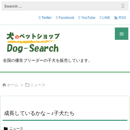

Twitter
Facebook
YouTube
LINE
RSS


メニュ

全国の優良ブリーダーの子犬を販売しています。
サイド

前へ

ホーム
>

ニュース

次へ

検索
成長しているかな～♪子犬たち

ニュース