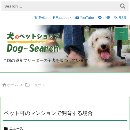

Twitter
Facebook
YouTube
LINE
RSS


メニュ

全国の優良ブリーダーの子犬を販売しています。
サイド

前へ

ホーム
>

ニュース

次へ

検索
ペット可のマンションで飼育する場合

ニュース