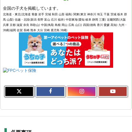
全国の子犬を掲載しています。
北海道・東北(北海道 青森 岩手 宮城 秋田 山形 福島) 関東(東京 神奈川 埼玉 千葉 茨城 栃木 群
馬 山梨) 信越・北陸(新潟 長野 富山 石川 福井) 中部東海(愛知 岐阜 静岡 三重) 近畿関西(大阪
兵庫 京都 滋賀 奈良 和歌山) 中国(鳥取 島根 岡山 広島 山口) 四国(徳島 香川 愛媛 高知) 九州・
沖縄(福岡 佐賀 長崎 熊本 大分 宮崎 鹿児島 沖縄)