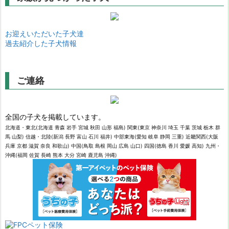
お迎えいただいた子犬達
過去紹介した子犬情報
ご連絡
全国の子犬を掲載しています。
北海道・東北(北海道 青森 岩手 宮城 秋田 山形 福島) 関東(東京 神奈川 埼玉 千葉 茨城 栃木 群
馬 山梨) 信越・北陸(新潟 長野 富山 石川 福井) 中部東海(愛知 岐阜 静岡 三重) 近畿関西(大阪
兵庫 京都 滋賀 奈良 和歌山) 中国(鳥取 島根 岡山 広島 山口) 四国(徳島 香川 愛媛 高知) 九州・
沖縄(福岡 佐賀 長崎 熊本 大分 宮崎 鹿児島 沖縄)