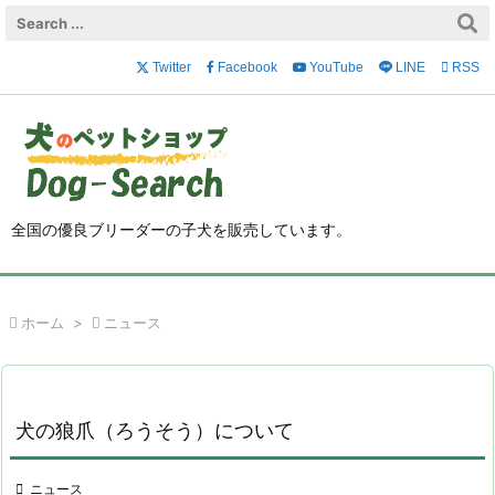

メニュ
Twitter
Facebook
YouTube
LINE

RSS

サイド

前へ

全国の優良ブリーダーの子犬を販売しています。
次へ

検索

ホーム
>

ニュース
犬の狼爪（ろうそう）について

ニュース