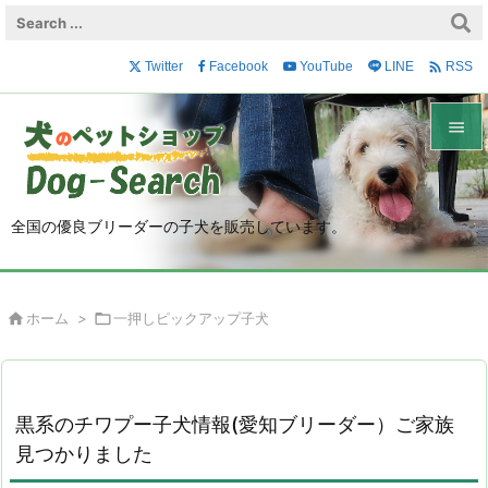

Twitter
Facebook
YouTube
LINE
RSS


メニュ

全国の優良ブリーダーの子犬を販売しています。
サイド

前へ

ホーム
>

一押しピックアップ子犬

次へ

検索
黒系のチワプー子犬情報(愛知ブリーダー）ご家族
見つかりました