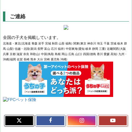
ご連絡
全国の子犬を掲載しています。
北海道・東北(北海道 青森 岩手 宮城 秋田 山形 福島) 関東(東京 神奈川 埼玉 千葉 茨城 栃木 群
馬 山梨) 信越・北陸(新潟 長野 富山 石川 福井) 中部東海(愛知 岐阜 静岡 三重) 近畿関西(大阪
兵庫 京都 滋賀 奈良 和歌山) 中国(鳥取 島根 岡山 広島 山口) 四国(徳島 香川 愛媛 高知) 九州・
沖縄(福岡 佐賀 長崎 熊本 大分 宮崎 鹿児島 沖縄)