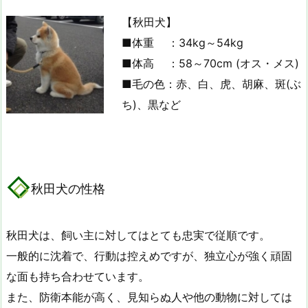
【秋田犬】
■体重 ：34kg～54kg
■体高 ：58～70cm (オス・メス)
■毛の色：赤、白、虎、胡麻、斑(ぶ
ち)、黒など
秋田犬の性格
秋田犬は、飼い主に対してはとても忠実で従順です。
一般的に沈着で、行動は控えめですが、独立心が強く頑固
な面も持ち合わせています。
また、防衛本能が高く、見知らぬ人や他の動物に対しては