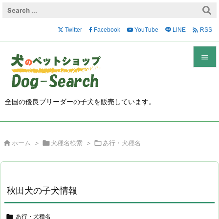

Twitter
Facebook
YouTube
LINE
RSS


メニュ

全国の優良ブリーダーの子犬を販売しています。
サイド

前へ

ホーム
>

犬種名検索
>

あ行・犬種名

次へ

検索
秋田犬の子犬情報

あ行・犬種名