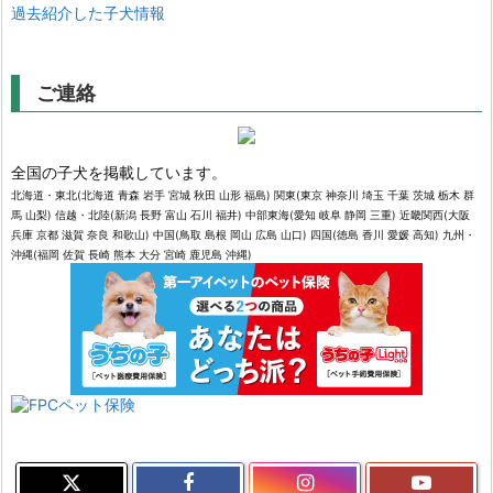
過去紹介した子犬情報
ご連絡
全国の子犬を掲載しています。
北海道・東北(北海道 青森 岩手 宮城 秋田 山形 福島) 関東(東京 神奈川 埼玉 千葉 茨城 栃木 群
馬 山梨) 信越・北陸(新潟 長野 富山 石川 福井) 中部東海(愛知 岐阜 静岡 三重) 近畿関西(大阪
兵庫 京都 滋賀 奈良 和歌山) 中国(鳥取 島根 岡山 広島 山口) 四国(徳島 香川 愛媛 高知) 九州・
沖縄(福岡 佐賀 長崎 熊本 大分 宮崎 鹿児島 沖縄)