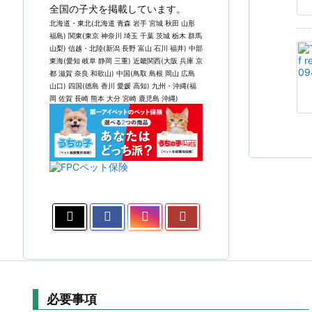
全国の子犬を掲載しています。
北海道・東北(北海道 青森 岩手 宮城 秋田 山形
福島) 関東(東京 神奈川 埼玉 千葉 茨城 栃木 群馬
山梨) 信越・北陸(新潟 長野 富山 石川 福井) 中部
東海(愛知 岐阜 静岡 三重) 近畿関西(大阪 兵庫 京
都 滋賀 奈良 和歌山) 中国(鳥取 島根 岡山 広島
山口) 四国(徳島 香川 愛媛 高知) 九州・沖縄(福
岡 佐賀 長崎 熊本 大分 宮崎 鹿児島 沖縄)
必要事項