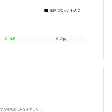

家族になったわんこ
LINE
Copy
も将来楽しみな子でした ...