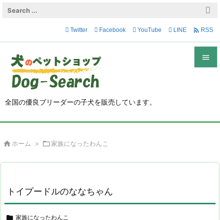

Twitter
Facebook
YouTube
LINE
RSS


メニュ

全国の優良ブリーダーの子犬を販売しています。
サイド

前へ

ホーム
>

家族になったわんこ

次へ

検索
トイプードルのななちゃん

家族になったわんこ