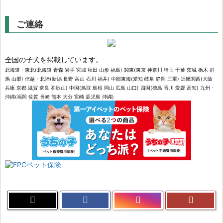
ご連絡
全国の子犬を掲載しています。
北海道・東北(北海道 青森 岩手 宮城 秋田 山形 福島) 関東(東京 神奈川 埼玉 千葉 茨城 栃木 群
馬 山梨) 信越・北陸(新潟 長野 富山 石川 福井) 中部東海(愛知 岐阜 静岡 三重) 近畿関西(大阪
兵庫 京都 滋賀 奈良 和歌山) 中国(鳥取 島根 岡山 広島 山口) 四国(徳島 香川 愛媛 高知) 九州・
沖縄(福岡 佐賀 長崎 熊本 大分 宮崎 鹿児島 沖縄)