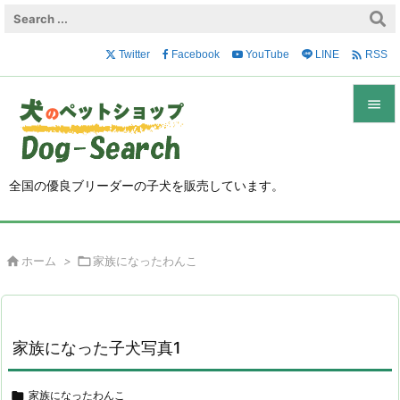

Twitter
Facebook
YouTube
LINE
RSS


メニュ

全国の優良ブリーダーの子犬を販売しています。
サイド

前へ

ホーム
>

家族になったわんこ

次へ

検索
家族になった子犬写真1

家族になったわんこ