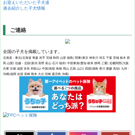
お迎えいただいた子犬達
過去紹介した子犬情報
ご連絡
全国の子犬を掲載しています。
北海道・東北(北海道 青森 岩手 宮城 秋田 山形 福島) 関東(東京 神奈川 埼玉 千葉 茨城 栃木 群
馬 山梨) 信越・北陸(新潟 長野 富山 石川 福井) 中部東海(愛知 岐阜 静岡 三重) 近畿関西(大阪
兵庫 京都 滋賀 奈良 和歌山) 中国(鳥取 島根 岡山 広島 山口) 四国(徳島 香川 愛媛 高知) 九州・
沖縄(福岡 佐賀 長崎 熊本 大分 宮崎 鹿児島 沖縄)