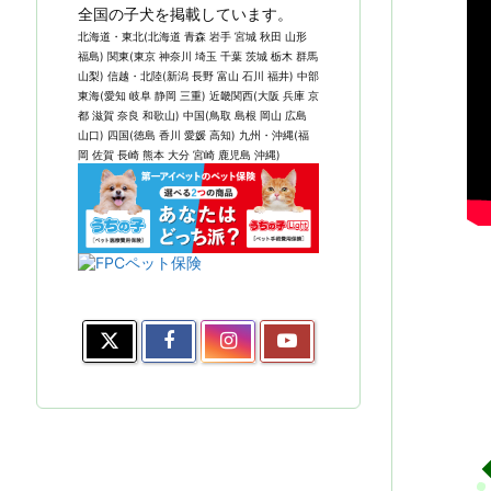
全国の子犬を掲載しています。
北海道・東北(北海道 青森 岩手 宮城 秋田 山形
福島) 関東(東京 神奈川 埼玉 千葉 茨城 栃木 群馬
山梨) 信越・北陸(新潟 長野 富山 石川 福井) 中部
東海(愛知 岐阜 静岡 三重) 近畿関西(大阪 兵庫 京
都 滋賀 奈良 和歌山) 中国(鳥取 島根 岡山 広島
山口) 四国(徳島 香川 愛媛 高知) 九州・沖縄(福
岡 佐賀 長崎 熊本 大分 宮崎 鹿児島 沖縄)