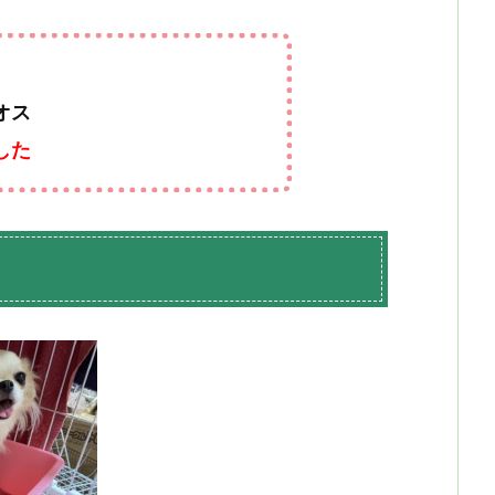
）
オス
した