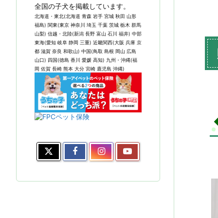
全国の子犬を掲載しています。
北海道・東北(北海道 青森 岩手 宮城 秋田 山形
福島) 関東(東京 神奈川 埼玉 千葉 茨城 栃木 群馬
山梨) 信越・北陸(新潟 長野 富山 石川 福井) 中部
東海(愛知 岐阜 静岡 三重) 近畿関西(大阪 兵庫 京
都 滋賀 奈良 和歌山) 中国(鳥取 島根 岡山 広島
山口) 四国(徳島 香川 愛媛 高知) 九州・沖縄(福
岡 佐賀 長崎 熊本 大分 宮崎 鹿児島 沖縄)