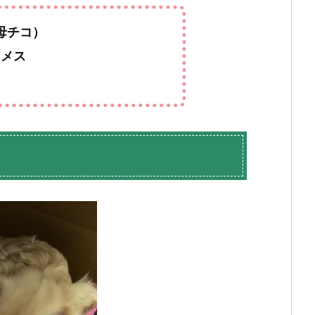
母チコ）
・メス