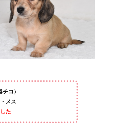
母チコ）
ー・メス
ました