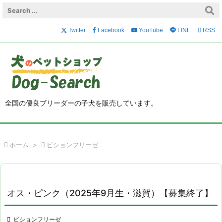

メニュ
Twitter
Facebook
YouTube
LINE

RSS

サイド

前へ

全国の優良ブリーダーの子犬を販売しています。
次へ

検索

ホーム
>

ビションフリーゼ
オス・ピンク（2025年9月生・滋賀）【募集終了】

ビションフリーゼ