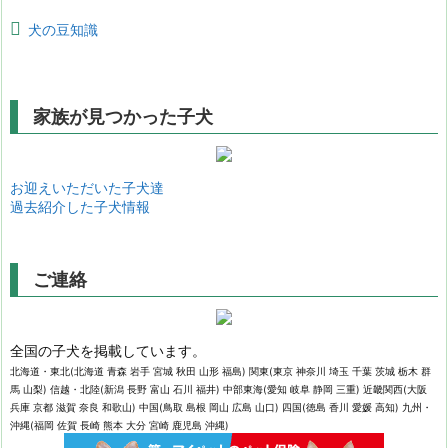
犬の豆知識
家族が見つかった子犬
お迎えいただいた子犬達
過去紹介した子犬情報
ご連絡
全国の子犬を掲載しています。
北海道・東北(北海道 青森 岩手 宮城 秋田 山形 福島) 関東(東京 神奈川 埼玉 千葉 茨城 栃木 群
馬 山梨) 信越・北陸(新潟 長野 富山 石川 福井) 中部東海(愛知 岐阜 静岡 三重) 近畿関西(大阪
兵庫 京都 滋賀 奈良 和歌山) 中国(鳥取 島根 岡山 広島 山口) 四国(徳島 香川 愛媛 高知) 九州・
沖縄(福岡 佐賀 長崎 熊本 大分 宮崎 鹿児島 沖縄)