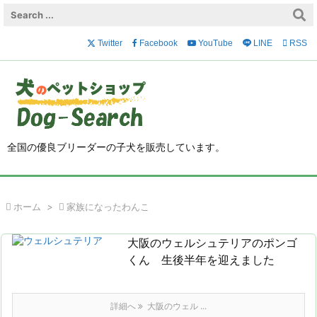

メニュ
Twitter
Facebook
YouTube
LINE

RSS

前へ

次へ

全国の優良ブリーダーの子犬を販売しています。
検索

ホーム
>

家族になったわんこ
大阪のウェルシュテリアのポンゴ
くん 生後半年を迎えました
詳細へ
大阪のウェル ...